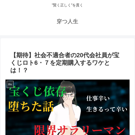
"賢く正しく"を貫く
穿つ人生
【期待】社会不適合者の20代会社員が宝
くじロト6・７を定期購入するワケと
は！？
life