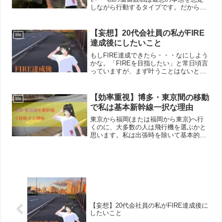
しながら行動するタイプです。だからこ
そ、老後や将来に対して「ほどほどの備
え」では少し物足りなく感じてしまいま
す。ちなみに私は現在、**NISAしかやっ
【妄想】20代会社員の私がFIRE
life
ていません**。...
達成後にしたいこと
もしFIRE達成できたら・・・なにしよう
かな。「FIREを目指したい」と常日頃言
っていますが、まず叶うことはないと思
っています。そして、実際に条件が揃っ
たとしても実行に移すこともきっとない
と思います(大前提)。ですが、夢見るこ
【効率重視】博多・東京間の移動
life
とは自由です。...
で私は基本新幹線一択な理由
東京から福岡(または福岡から東京)へ行
くのに、大多数の人は飛行機を選ぶかと
思います。私は出張時を除いて基本的に
は新幹線を選びます。所要時間が5時間と
長く、午後からの出発となると終電を意
識しないといけない。それなのになぜ新
幹線をわざわざ選ぶの...
【妄想】20代会社員の私がFIRE達成後に
したいこと