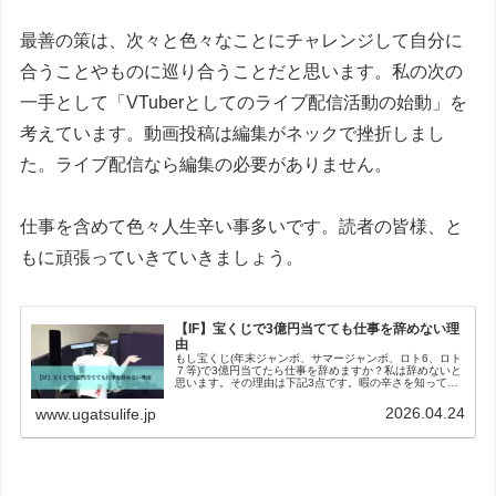
最善の策は、次々と色々なことにチャレンジして自分に
合うことやものに巡り合うことだと思います。私の次の
一手として「VTuberとしてのライブ配信活動の始動」を
考えています。動画投稿は編集がネックで挫折しまし
た。ライブ配信なら編集の必要がありません。
仕事を含めて色々人生辛い事多いです。読者の皆様、と
もに頑張っていきていきましょう。
【IF】宝くじで3億円当てても仕事を辞めない理
由
もし宝くじ(年末ジャンボ、サマージャンボ、ロト6、ロト
７等)で3億円当てたら仕事を辞めますか？私は辞めないと
思います。その理由は下記3点です。暇の辛さを知ってい
るから職歴に穴をあけることが怖いからお金が減っていく
ことが怖いから勿論、実際に宝…
2026.04.24
www.ugatsulife.jp