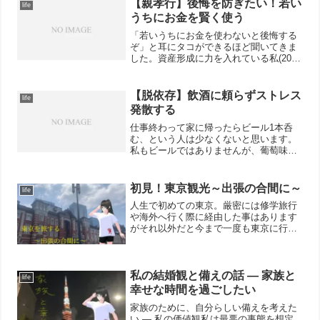
【親孝行】後悔を防ぎたい！若い
life
うちにお金を賢く使う
「若いうちにお金を使わないと後悔する
ぞ」と耳にタコができるほど聞いてきま
した。資産形成に力を入れている私(20
代)はこの意見に対して、賛成しませんが
否定もしません。具体的に良いますと、
私は「自己研鑽にはお金を使わない」、
【脱依存】飲酒に頼らずストレス
life
「祖父母や両親、兄弟...
発散する
仕事終わって家に帰ったらビール1本呑
む、という人は少なくないと思います。
私もビールではありませんが、葡萄味の
ストロング(ロング缶)を2杯呑んで寝ると
いうことを学生時代よりしてきました。
ストロングの他にも「バー・ポームム」
初見！東京観光～出張の合間に～
life
が大好きでした。私は...
人生で初めての東京。厳密には修学旅行
や海外へ行く際に経由した事はあります
がそれ以外だと今まで一度も東京に行っ
た経験はありませんでした。2025年夏、
仕事の都合で1か月間東京に滞在しまし
た。その際、「仕事だけだともったな
い」と思い、全力で観光...
私の結婚観と備えの話 — 家族と
life
幸せな時間を過ごしたい
家族のために、自分らしい備えを考えた
い — 私の価値観私は最悪の事態を想定