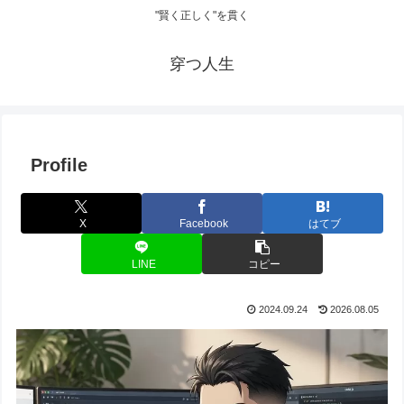
"賢く正しく"を貫く
穿つ人生
Profile
X
Facebook
はてブ
LINE
コピー
2024.09.24
2026.08.05