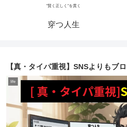
"賢く正しく"を貫く
穿つ人生
【真・タイパ重視】SNSよりもブ
life