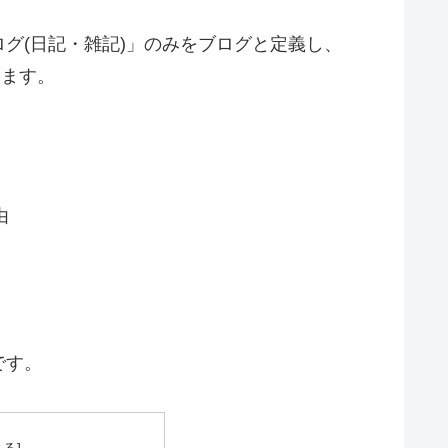
グ(日記・雑記)」のみをブログと定義し、
います。
由
です。